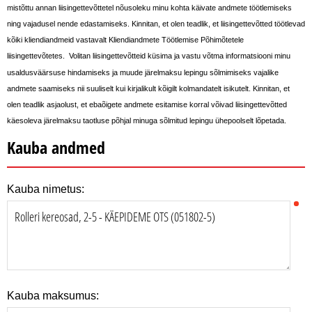
mistõttu annan liisingettevõttetel nõusoleku minu kohta käivate andmete töötlemiseks
ning vajadusel nende edastamiseks. Kinnitan, et olen teadlik, et liisingettevõtted töötlevad
kõiki kliendiandmeid vastavalt Kliendiandmete Töötlemise Põhimõtetele
liisingettevõtetes
.
Volitan liisingettevõtteid küsima ja vastu võtma informatsiooni minu
usaldusväärsuse hindamiseks ja muude järelmaksu lepingu sõlmimiseks vajalike
andmete saamiseks nii suuliselt kui kirjalikult kõigilt kolmandatelt isikutelt. Kinnitan, et
olen teadlik asjaolust, et ebaõigete andmete esitamise korral võivad liisingettevõtted
käesoleva järelmaksu taotluse põhjal minuga sõlmitud lepingu ühepoolselt lõpetada.
Kauba andmed
Kauba nimetus:
Kauba maksumus: