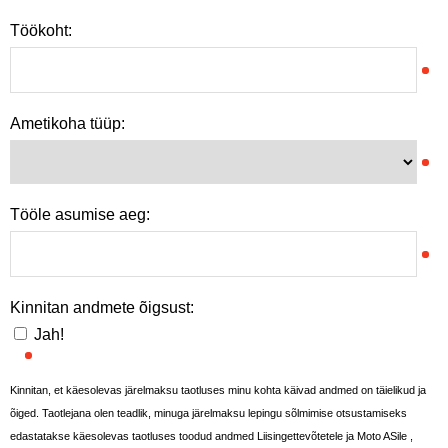
Töökoht:
Ametikoha tüüp:
Tööle asumise aeg:
Kinnitan andmete õigsust:
Jah!
Kinnitan, et käesolevas järelmaksu taotluses minu kohta käivad andmed on täielikud ja
õiged. Taotlejana olen teadlik, minuga järelmaksu lepingu sõlmimise otsustamiseks
edastatakse käesolevas taotluses toodud andmed Liisingettevõtetele ja Moto ASile ,