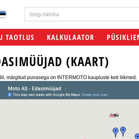
U TAOTLUS
KALKULAATOR
PÜSIKLIE
DASIMÜÜJAD (KAART)
dil, märgitud punasega on INTERMOTO kaupluste keti liikmed.