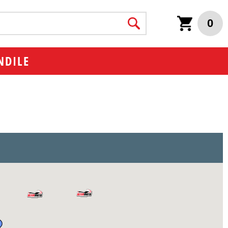
0
NDILE