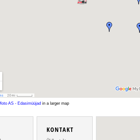
Moto AS - Edasimüüjad
in a larger map
O
KONTAKT