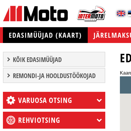
EDASIMÜÜJAD (KAART)
JÄRELMAKS
E
KÕIK EDASIMÜÜJAD
Kaar
REMONDI-JA HOOLDUSTÖÖKOJAD
VARUOSA OTSING
REHVIOTSING