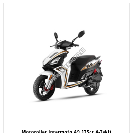
Motoroller Intermoto A9 125cc 4-Takti