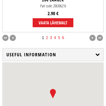
Part code: 206306216
2.90 €
VAATA LÄHEMALT
1
2
3
4
5
6
USEFUL INFORMATION