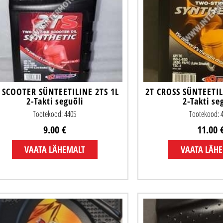
 SCOOTER SÜNTEETILINE 2TS 1L
2T CROSS SÜNTEETIL
2-Takti seguõli
2-Takti se
Tootekood: 4405
Tootekood: 
9.00 €
11.00 
VAATA LÄHEMALT
VAATA LÄH