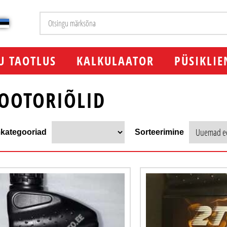
U TAOTLUS
KALKULAATOR
PÜSIKLIE
OOTORIÕLID
kategooriad
Sorteerimine