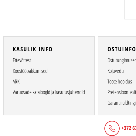
KASULIK INFO
OSTUINF
Ettevõttest
Ostutungimuse
Koostööpakkumised
Kojuvedu
ARK
Toote hooldus
Varuosade kataloogid ja kasutusjuhendid
Pretensiooni esi
Garantii üldtin
+372 6