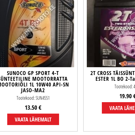
SUNOCO GP SPORT 4-T
2T CROSS TÄISSÜNT
SÜNTEETILINE MOOTORRATTA
ESTER 1L BO 2-Ta
OOTORIÕLI 1L 10W40 API-SN
Tootekood: 
JASO-MA2
19.90 
Tootekood: SUN4551
13.50 €
VAATA LÄH
VAATA LÄHEMALT