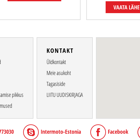
VAATA LÄH
O
KONTAKT
d
Üldkontakt
Meie asukoht
Tagasiside
tamise pikkus
LIITU UUDISKIRJAGA
gimused
773030
Intermoto-Estonia
Facebook