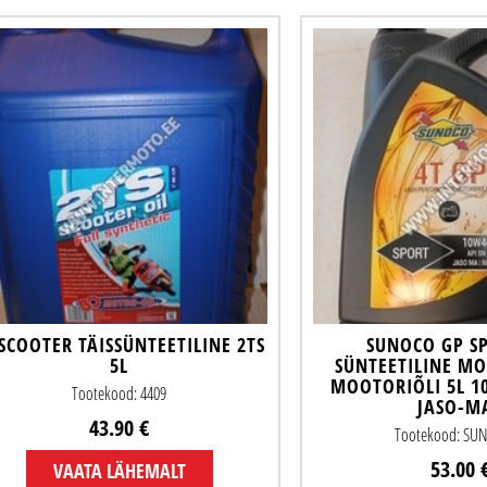
 SCOOTER TÄISSÜNTEETILINE 2TS
SUNOCO GP SP
5L
SÜNTEETILINE M
MOOTORIÕLI 5L 1
Tootekood: 4409
JASO-M
43.90 €
Tootekood: SU
53.00 
VAATA LÄHEMALT