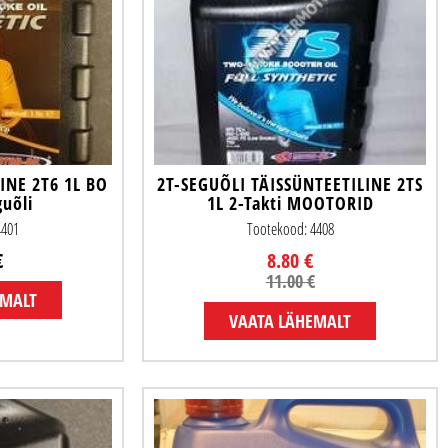
INE 2T6 1L BO
2T-SEGUÕLI TÄISSÜNTEETILINE 2TS
guõli
1L 2-Takti MOOTORID
4401
Tootekood: 4408
€
8.80 €
11.00 €
EMALT
VAATA LÄHEMALT