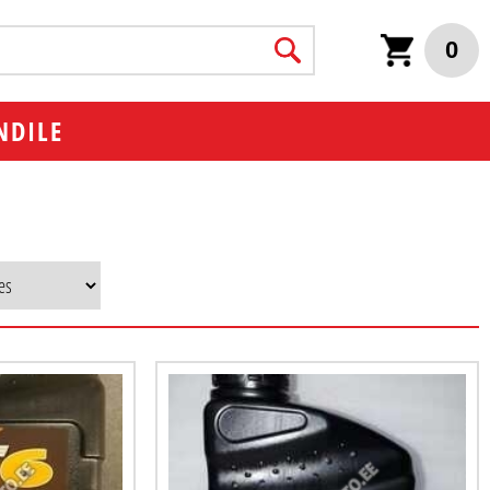
0
NDILE