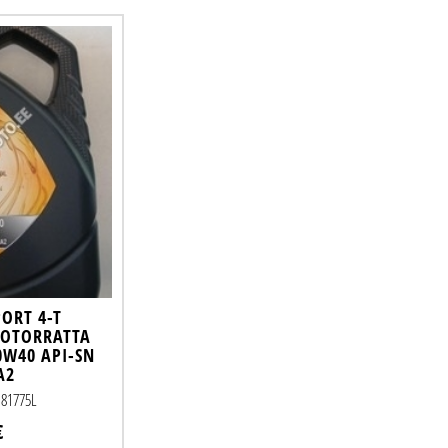
ORT 4-T
OOTORRATTA
0W40 API-SN
A2
N81775L
€