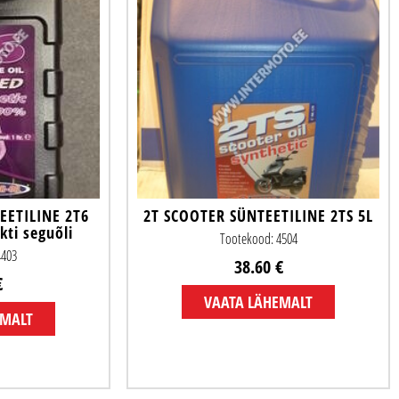
EETILINE 2T6
2T SCOOTER SÜNTEETILINE 2TS 5L
kti seguõli
Tootekood: 4504
4403
38.60 €
€
VAATA LÄHEMALT
EMALT