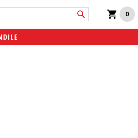
0
NDILE