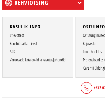
REHVIOTSING
KASULIK INFO
OSTUINF
Ettevõttest
Ostutungimuse
Koostööpakkumised
Kojuvedu
ARK
Toote hooldus
Varuosade kataloogid ja kasutusjuhendid
Pretensiooni esi
Garantii üldtin
+372 6