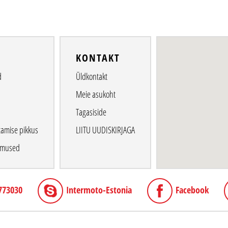
O
KONTAKT
d
Üldkontakt
Meie asukoht
Tagasiside
tamise pikkus
LIITU UUDISKIRJAGA
gimused
773030
Intermoto-Estonia
Facebook