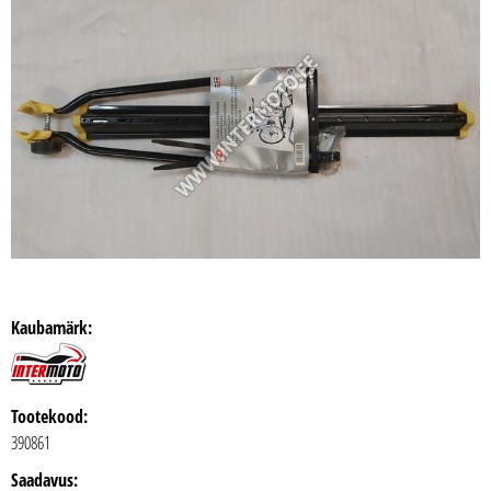
Kaubamärk:
Tootekood:
390861
Saadavus: