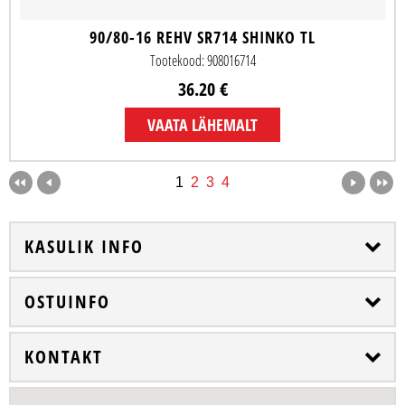
90/80-16 REHV SR714 SHINKO TL
Tootekood: 908016714
36.20 €
VAATA LÄHEMALT
1
2
3
4
KASULIK INFO
OSTUINFO
KONTAKT