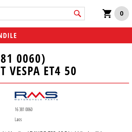
0
NDILE
81 0060)
 VESPA ET4 50
16 381 0060
Laos