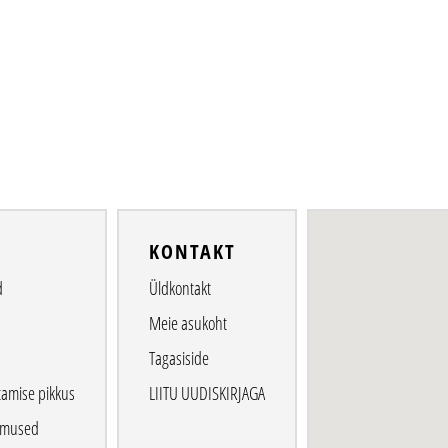
O
KONTAKT
d
Üldkontakt
Meie asukoht
Tagasiside
tamise pikkus
LIITU UUDISKIRJAGA
gimused