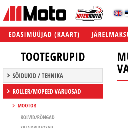
EDASIMÜÜJAD (KAART)
JÄRELMAKS
TOOTEGRUPID
M
V
SÕIDUKID / TEHNIKA
ROLLER/MOPEED VARUOSAD
MOOTOR
KOLVID/RÕNGAD
SILINDRID/OSAD