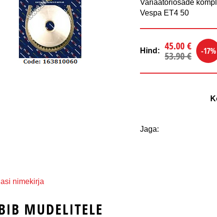
Variaatoriosade komple
Vespa ET4 50
45.00 €
-17%
Hind:
53.90 €
K
Jaga:
asi nimekirja
BIB MUDELITELE