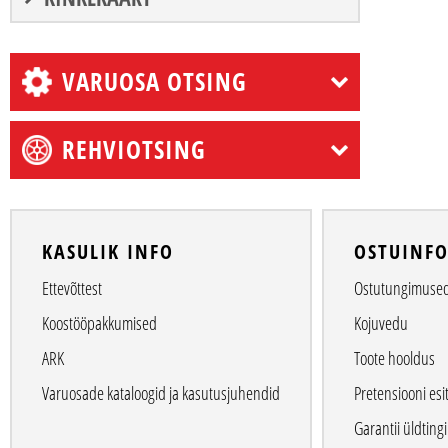
VARUOSA OTSING
REHVIOTSING
KASULIK INFO
OSTUINF
Ettevõttest
Ostutungimuse
Koostööpakkumised
Kojuvedu
ARK
Toote hooldus
Varuosade kataloogid ja kasutusjuhendid
Pretensiooni esi
Garantii üldtin