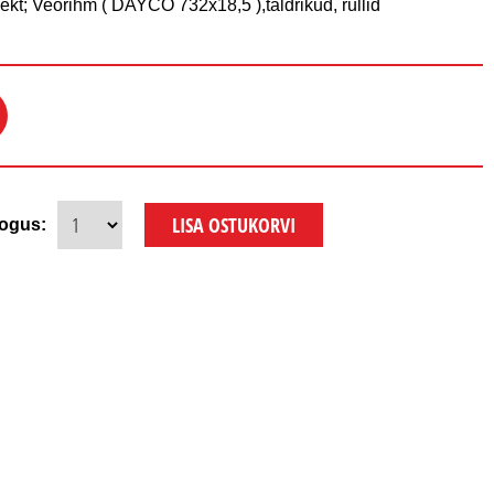
kt; Veorihm ( DAYCO 732x18,5 ),taldrikud, rullid
ogus: