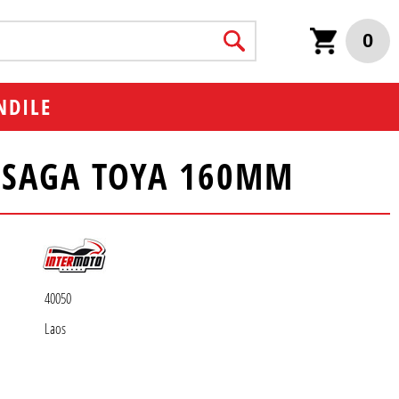
0
NDILE
TSAGA TOYA 160MM
40050
Laos