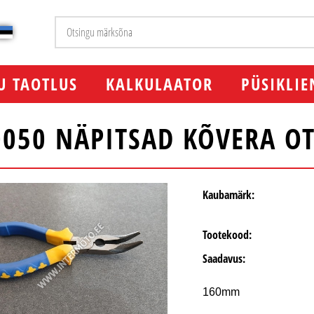
U TAOTLUS
KALKULAATOR
PÜSIKLIE
0050 NÄPITSAD KÕVERA O
Kaubamärk:
Tootekood:
Saadavus:
160mm