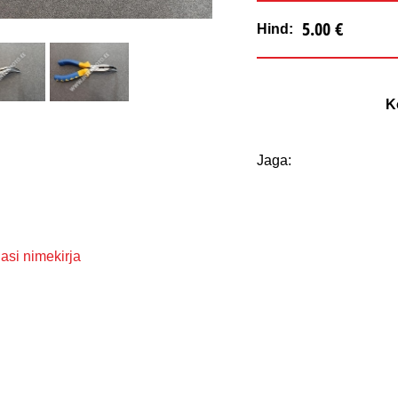
5.00 €
Hind:
K
Jaga:
asi nimekirja