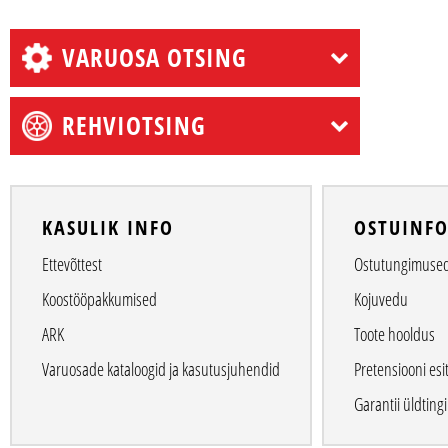
VARUOSA OTSING
REHVIOTSING
KASULIK INFO
OSTUINF
Ettevõttest
Ostutungimuse
Koostööpakkumised
Kojuvedu
ARK
Toote hooldus
Varuosade kataloogid ja kasutusjuhendid
Pretensiooni esi
Garantii üldtin