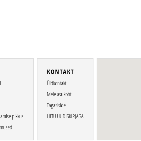
O
KONTAKT
d
Üldkontakt
Meie asukoht
Tagasiside
tamise pikkus
LIITU UUDISKIRJAGA
gimused