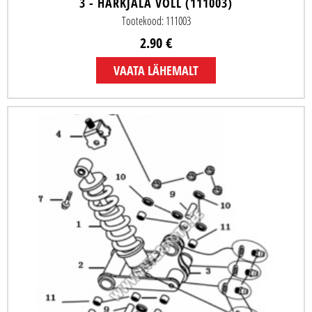
3 - HARKJALA VÕLL (111003)
Tootekood: 111003
2.90 €
VAATA LÄHEMALT