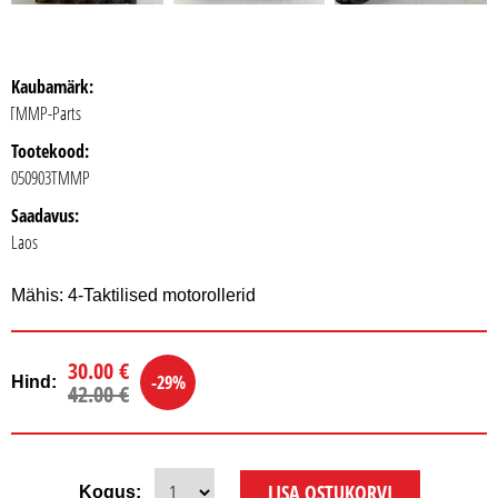
Kaubamärk:
TMMP-Parts
Tootekood:
050903TMMP
Saadavus:
Laos
Mähis: 4-Taktilised motorollerid
30.00 €
-29%
Hind:
42.00 €
Kogus: