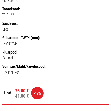
SINERGY ITALIA
Tootekood:
YB10L-A2
Saadavus:
Laos
Gabariidid L*W*H (mm):
135*90*145
Plusspool:
Paremal
Võimsus/Maht/Käivitusvool:
12V 11AH 90A
36.00 €
-12%
Hind:
41.00 €