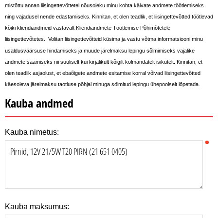
mistõttu annan liisingettevõttetel nõusoleku minu kohta käivate andmete töötlemiseks
ning vajadusel nende edastamiseks. Kinnitan, et olen teadlik, et liisingettevõtted töötlevad
kõiki kliendiandmeid vastavalt Kliendiandmete Töötlemise Põhimõtetele
liisingettevõtetes
.
Volitan liisingettevõtteid küsima ja vastu võtma informatsiooni minu
usaldusväärsuse hindamiseks ja muude järelmaksu lepingu sõlmimiseks vajalike
andmete saamiseks nii suuliselt kui kirjalikult kõigilt kolmandatelt isikutelt. Kinnitan, et
olen teadlik asjaolust, et ebaõigete andmete esitamise korral võivad liisingettevõtted
käesoleva järelmaksu taotluse põhjal minuga sõlmitud lepingu ühepoolselt lõpetada.
Kauba andmed
Kauba nimetus:
Kauba maksumus: