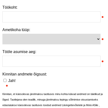
Töökoht:
Ametikoha tüüp:
Tööle asumise aeg:
Kinnitan andmete õigsust:
Jah!
Kinnitan, et käesolevas järelmaksu taotluses minu kohta käivad andmed on täielikud ja
õiged. Taotlejana olen teadlik, minuga järelmaksu lepingu sõlmimise otsustamiseks
edastatakse käesolevas taotluses toodud andmed Liisingettevõtetele ja Moto ASile ,